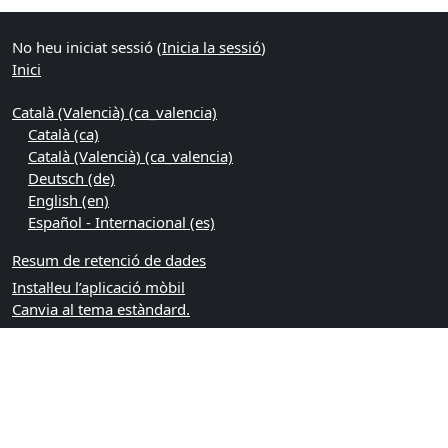
No heu iniciat sessió (
Inicia la sessió
)
Inici
Català (Valencià) ‎(ca_valencia)‎
Català ‎(ca)‎
Català (Valencià) ‎(ca_valencia)‎
Deutsch ‎(de)‎
English ‎(en)‎
Español - Internacional ‎(es)‎
Resum de retenció de dades
Instal·leu l’aplicació mòbil
Canvia al tema estàndard.