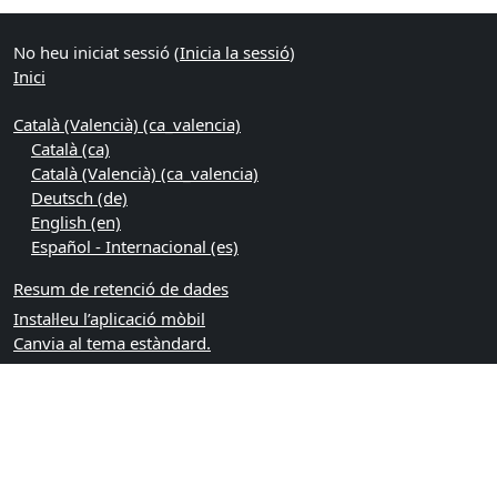
No heu iniciat sessió (
Inicia la sessió
)
Inici
Català (Valencià) ‎(ca_valencia)‎
Català ‎(ca)‎
Català (Valencià) ‎(ca_valencia)‎
Deutsch ‎(de)‎
English ‎(en)‎
Español - Internacional ‎(es)‎
Resum de retenció de dades
Instal·leu l’aplicació mòbil
Canvia al tema estàndard.