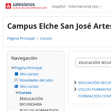
Salta al contenido principal
Español - Internacional ‎(es)‎
Campus Elche San José Art
Página Principal
Cursos
Bloques
Salta Navegación
Navegación
Categorías
Página Principal
Mis cursos
Novedades del sitio
EDUCACIÓN SECU
Mis cursos
CICLOS FORMATIV
Cursos
FORMACIÓN CON
EDUCACIÓN
SECUNDARIA
CICLOS FORMATIVOS