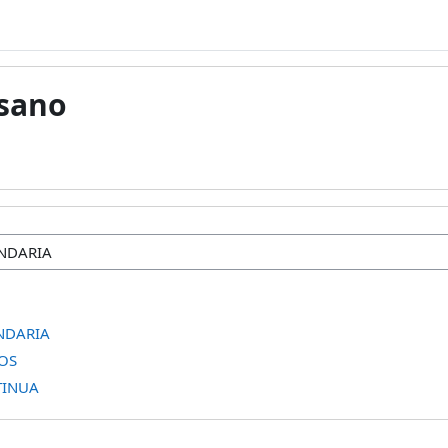
esano
NDARIA
OS
TINUA