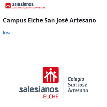
Vés al contingut principal
Campus Elche San José Artesano
Inici