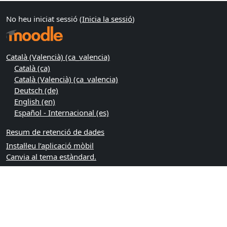
No heu iniciat sessió (
Inicia la sessió
)
Català (Valencià) ‎(ca_valencia)‎
Català ‎(ca)‎
Català (Valencià) ‎(ca_valencia)‎
Deutsch ‎(de)‎
English ‎(en)‎
Español - Internacional ‎(es)‎
Resum de retenció de dades
Instal·leu l’aplicació mòbil
Canvia al tema estàndard.